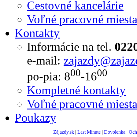
Cestovné kancelárie
Voľné pracovné miest
Kontakty
Informácie na tel.
022
e-mail:
zajazdy@zajaz
00
00
po-pia: 8
-16
Kompletné kontakty
Voľné pracovné miest
Poukazy
Zájazdy.sk
|
Last Minute
|
Dovolenka
|
Och