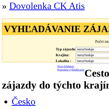
»
Dovolenka CK Atis
VYHĽADÁVANIE ZÁJ
Počet mo
Typ zájazdu :
Krajina:
Lokalita :
Nové hľadanie
Cesto
Podrobné vyhľadávanie
zájazdy do týchto krají
Česko