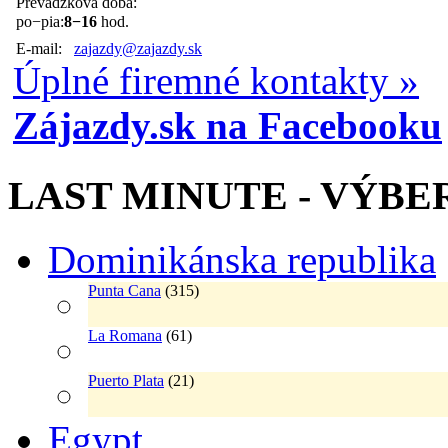
Prevádzková doba:
po−pia:
8−16
hod.
E-mail:
zajazdy@zajazdy.sk
Úplné firemné kontakty »
Zájazdy.sk na Facebooku
LAST MINUTE - VÝBE
Dominikánska republika
Punta Cana
(315)
La Romana
(61)
Puerto Plata
(21)
Egypt