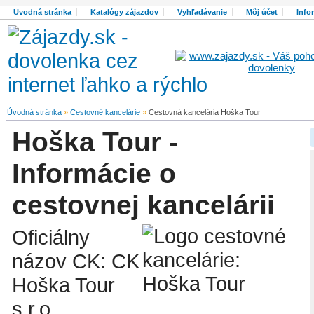
Úvodná stránka
Katalógy zájazdov
Vyhľadávanie
Môj účet
Info
Úvodná stránka
»
Cestovné kancelárie
»
Cestovná kancelária Hoška Tour
Hoška Tour -
Informácie o
cestovnej kancelárii
Oficiálny
názov CK: CK
Hoška Tour
s.r.o.