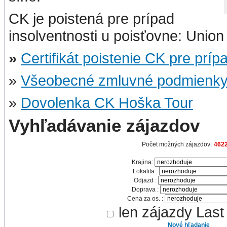
CK je poistená pre prípad
insolventnosti u poisťovne: Union 
»
Certifikát poistenie CK pre príp
»
Všeobecné zmluvné podmienk
»
Dovolenka CK Hoška Tour
Vyhľadávanie zájazdov
Počet možných zájazdov:
462
Krajina:
Lokalita :
Odjazd :
Doprava :
Cena za os. :
len zájazdy Last
Nové hľadanie