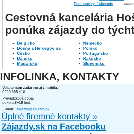
Podrobné vyhľadávanie
Cestovná kancelária Ho
ponúka zájazdy do týcht
Belgicko
Nemecko
Bosna a Hercegovina
Poľsko
Česko
Portugalsko
Dánsko
Rakúsko
Maďarsko
Slovensko
INFOLINKA, KONTAKTY
Volajte nám zadarmo aj z mobilu:
0220 665 410
Prevádzková doba:
po−pia:
8−16
hod.
E-mail:
zajazdy@zajazdy.sk
Úplné firemné kontakty »
Zájazdy.sk na Facebooku