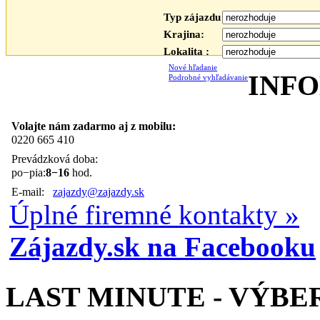
Typ zájazdu :
Krajina:
Lokalita :
Nové hľadanie
INF
Podrobné vyhľadávanie
Volajte nám zadarmo aj z mobilu:
0220 665 410
Prevádzková doba:
po−pia:
8−16
hod.
E-mail:
zajazdy@zajazdy.sk
Úplné firemné kontakty »
Zájazdy.sk na Facebooku
LAST MINUTE - VÝBE