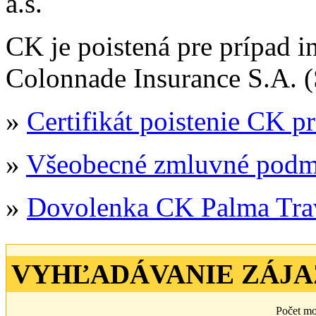
a.s.
CK je poistená pre prípad i
Colonnade Insurance S.A. 
»
Certifikát poistenie CK pr
»
Všeobecné zmluvné podm
»
Dovolenka CK Palma Tra
VYHĽADÁVANIE ZÁJ
Počet mo