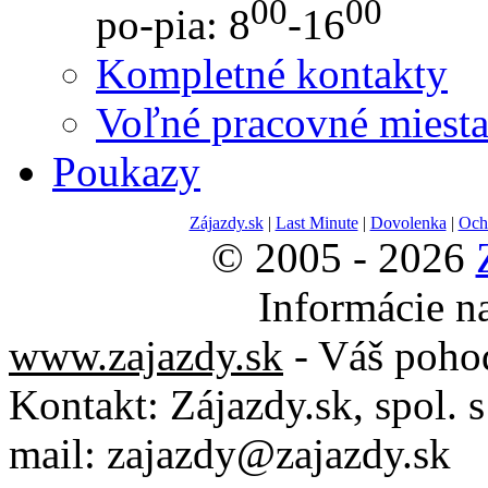
00
00
po-pia: 8
-16
Kompletné kontakty
Voľné pracovné miest
Poukazy
Zájazdy.sk
|
Last Minute
|
Dovolenka
|
Och
© 2005 - 2026
Informácie n
www.zajazdy.sk
- Váš poho
Kontakt:
Zájazdy.sk, spol. s 
mail:
zajazdy@zajazdy.sk